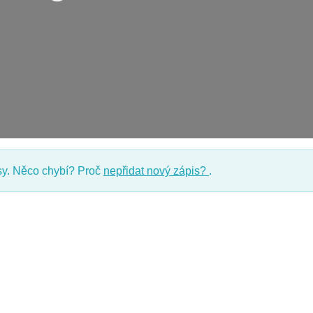
y. Něco chybí? Proč
nepřidat nový zápis?
.