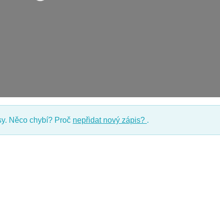
Nahrávání….
y. Něco chybí? Proč
nepřidat nový zápis?
.