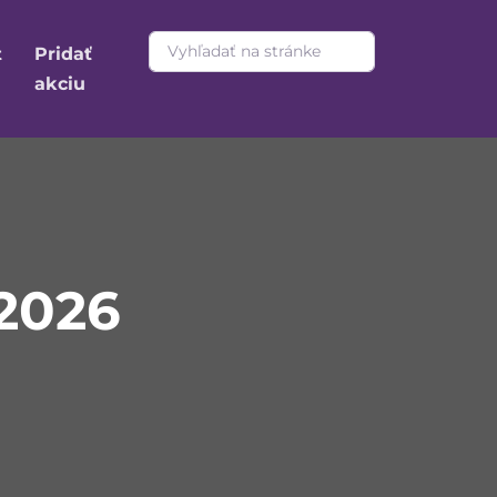
t
Pridať
akciu
2026