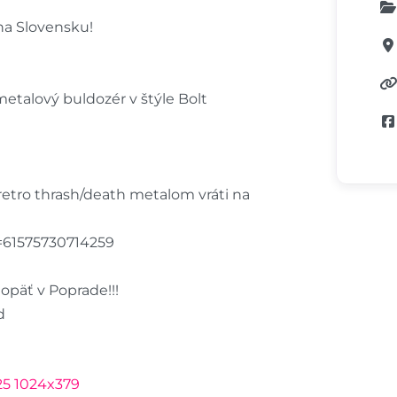
na Slovensku!
metalový buldozér v štýle Bolt
retro thrash/death metalom vráti na
d=61575730714259
opäť v Poprade!!!
d