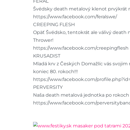
FERAL
Švédsky death metalový klenot prvýkrát 
https://www.facebook.com/feralswe/
CREEPING FLESH
Opäť Švédsko, tentokrát ale válivý death 
Thrower!
https://www.facebook.com/creepingflesh
KRUSADIST
Mladá krv z Českých Domažlíc vás svojim 
koniec 80. rokoch!!!
https://www.facebook.com/profile.php?i
PERVERSITY
Naša death metalová jednotka po rokoch 
https://www.facebook.com/perversityban