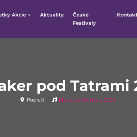
etky Akcie
Aktuality
České
Kontak
Festivaly
aker pod Tatrami 
Poprad
Metalové festivaly 2026