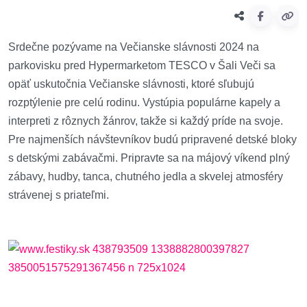
Srdečne pozývame na Večianske slávnosti 2024 na
parkovisku pred Hypermarketom TESCO v Šali Veči sa
opäť uskutočnia Večianske slávnosti, ktoré sľubujú
rozptýlenie pre celú rodinu. Vystúpia populárne kapely a
interpreti z rôznych žánrov, takže si každý príde na svoje.
Pre najmenších návštevníkov budú pripravené detské bloky
s detskými zabávačmi. Pripravte sa na májový víkend plný
zábavy, hudby, tanca, chutného jedla a skvelej atmosféry
strávenej s priateľmi.