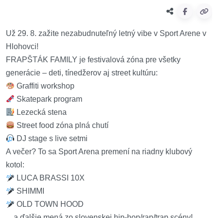
Už 29. 8. zažite nezabudnuteľný letný vibe v Sport Arene v
Hlohovci!
FRAPŠTÁK FAMILY je festivalová zóna pre všetky
generácie – deti, tínedžerov aj street kultúru:
Graffiti workshop
Skatepark program
Lezecká stena
Street food zóna plná chutí
DJ stage s live setmi
A večer? To sa Sport Arena premení na riadny klubový
kotol:
LUCA BRASSI 10X
SHIMMI
OLD TOWN HOOD
…a ďalšie mená zo slovenskej hip-hop/rap/trap scény!