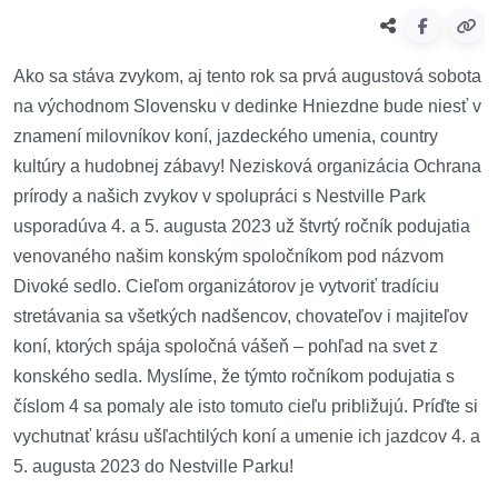
Ako sa stáva zvykom, aj tento rok sa prvá augustová sobota
na východnom Slovensku v dedinke Hniezdne bude niesť v
znamení milovníkov koní, jazdeckého umenia, country
kultúry a hudobnej zábavy! Nezisková organizácia Ochrana
prírody a našich zvykov v spolupráci s Nestville Park
usporadúva 4. a 5. augusta 2023 už štvrtý ročník podujatia
venovaného našim konským spoločníkom pod názvom
Divoké sedlo. Cieľom organizátorov je vytvoriť tradíciu
stretávania sa všetkých nadšencov, chovateľov i majiteľov
koní, ktorých spája spoločná vášeň – pohľad na svet z
konského sedla. Myslíme, že týmto ročníkom podujatia s
číslom 4 sa pomaly ale isto tomuto cieľu približujú. Príďte si
vychutnať krásu ušľachtilých koní a umenie ich jazdcov 4. a
5. augusta 2023 do Nestville Parku!