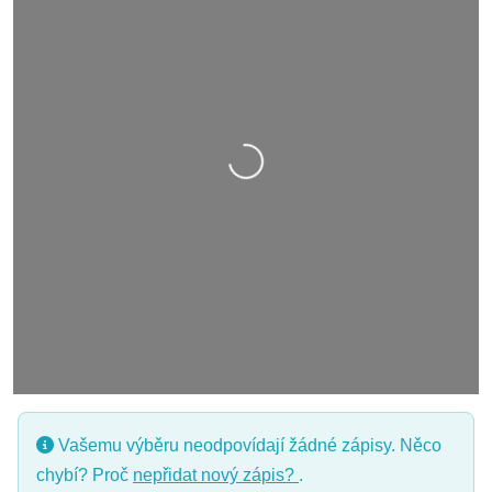
Nahrávání….
Vašemu výběru neodpovídají žádné zápisy. Něco
chybí? Proč
nepřidat nový zápis?
.