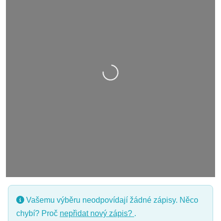
Nahrávání….
Vašemu výběru neodpovídají žádné zápisy. Něco
chybí? Proč
nepřidat nový zápis?
.