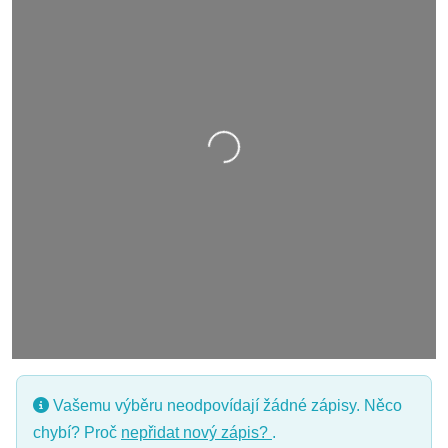
Nahrávání….
Vašemu výběru neodpovídají žádné zápisy. Něco
chybí? Proč
nepřidat nový zápis?
.